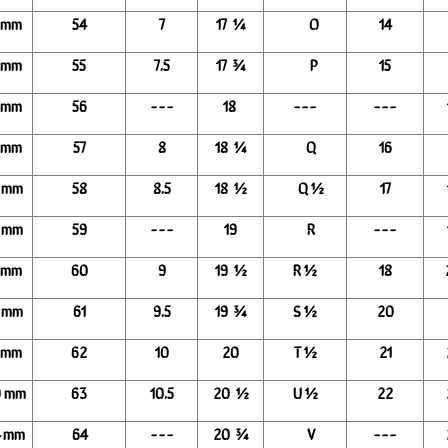
2 mm
54
7
17 ¼
O
14
5 mm
55
7.5
17 ¾
P
15
8 mm
56
---
18
---
---
1 mm
57
8
18 ¼
Q
16
5 mm
58
8.5
18 ½
Q ½
17
8 mm
59
---
19
R
---
1 mm
60
9
19 ½
R ½
18
4 mm
61
9.5
19 ¾
S ½
20
7 mm
62
10
20
T ½
21
0 mm
63
10.5
20 ½
U ½
22
4 mm
64
---
20 ¾
V
---