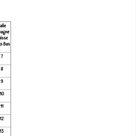
talie
pagne
isse
s Bas
7
8
9
10
11
12
13