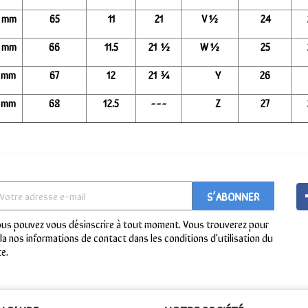
7 mm
65
11
21
V ½
24
0 mm
66
11.5
21 ½
W ½
25
3 mm
67
12
21 ¾
Y
26
6 mm
68
12.5
---
Z
27
us pouvez vous désinscrire à tout moment. Vous trouverez pour
la nos informations de contact dans les conditions d'utilisation du
te.