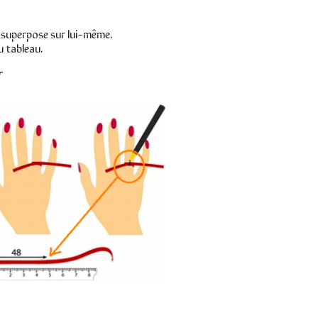
e superpose sur lui-même.
u tableau.
r