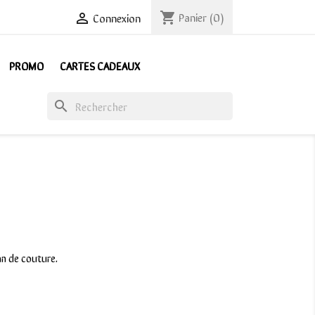
Panier
(0)
shopping_cart
Connexion

PROMO
CARTES CADEAUX
search
an de couture.