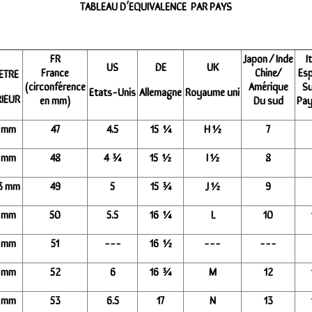
TABLEAU D’EQUIVALENCE PAR PAYS
FR
Japon / Inde
I
US
DE
UK
France
Chine/
Es
ETRE
(circonférence
Amérique
Su
Etats-Unis
Allemagne
Royaume uni
RIEUR
en mm)
Du sud
Pay
6 mm
47
4.5
15 ¼
H ½
7
0 mm
48
4 ¾
15 ½
I ½
8
3 mm
49
5
15 ¾
J ½
9
9 mm
50
5.5
16 ¼
L
10
2 mm
51
---
16 ½
---
---
6 mm
52
6
16 ¾
M
12
9 mm
53
6.5
17
N
13