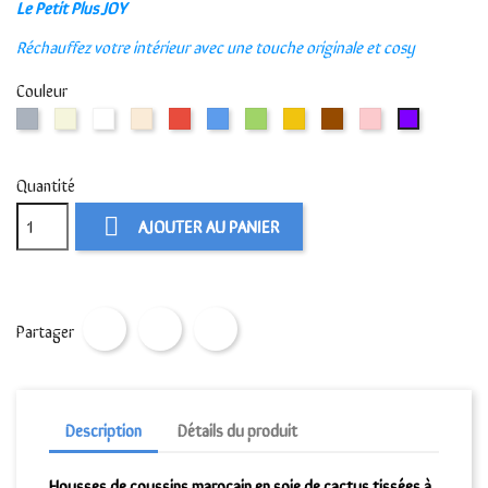
Le Petit Plus JOY
Réchauffez votre intérieur avec une touche originale et cosy
Couleur
Gris
Beige
Blanc
Blanc
Rouge
Bleu
Vert
Jaune
Marron
Rose
Violet
cassé
Quantité

AJOUTER AU PANIER
Partager
Description
Détails du produit
Housses de coussins marocain en soie de cactus tissées à